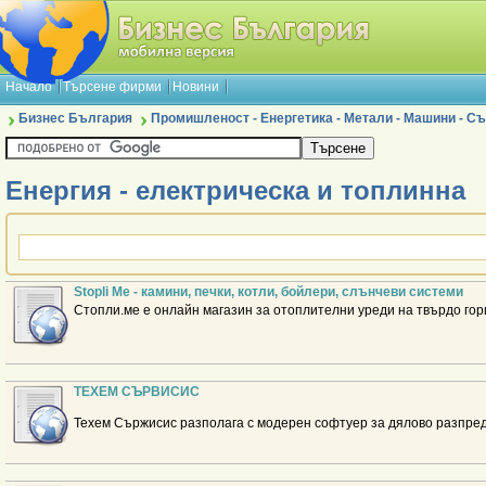
Начало
Търсене фирми
Новини
Бизнес България
Промишленост - Енергетика - Метали - Машини - 
Енергия - електрическа и топлинна
Stopli Me - камини, печки, котли, бойлери, слънчеви системи
Стопли.ме е онлайн магазин за отоплителни уреди на твърдо гор
ТЕХЕМ СЪРВИСИС
Техем Сържисис разполага с модерен софтуер за дялово разпре