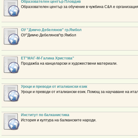
Образователен център Пловдив
Образователен център за обучение в чужбина С&А е организация
ОУ "Димчо Дебелянов" гр.Ямбол
ОУ"Димчо Дебелянов"гр.Ямбол
ЕТ"МАГ-М-Галина Христова"
Продажба на канцеларски и художествени материали.
Уроци и преводи от италиански език
Уроци и преводи от италиански език. Помощ за научаване на ита
Институт по балканистика
История и култура на балканските народи.