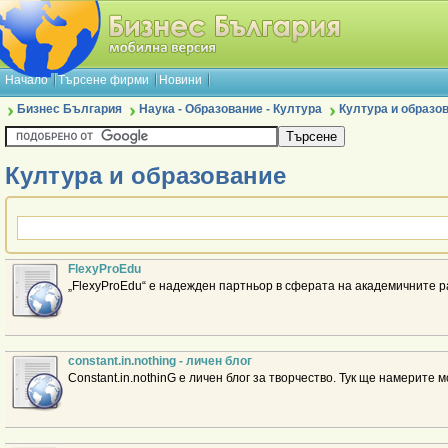
Начало
Търсене фирми
Новини
Бизнес България
Наука - Образование - Култура
Култура и образо
Култура и образование
FlexyProEdu
„FlexyProEdu“ е надежден партньор в сферата на академичните р
constant.in.nothing - личен блог
Constant.in.nothinG е личен блог за творчество. Тук ще намерите м