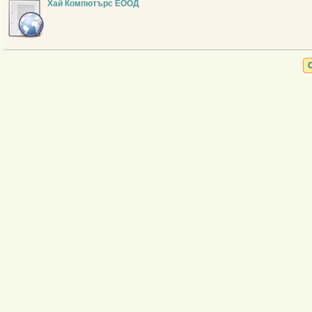
Хай Компютърс ЕООД