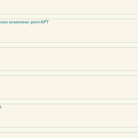
лен комплекс рестАРТ
А