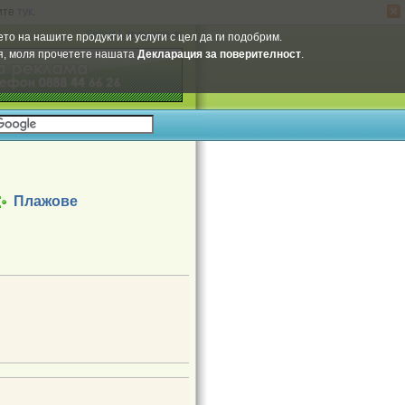
ите
тук
.
Select Language
▼
то на нашите продукти и услуги с цел да ги подобрим.
ия, моля прочетете нашата
Декларация за поверителност
.
Плажове