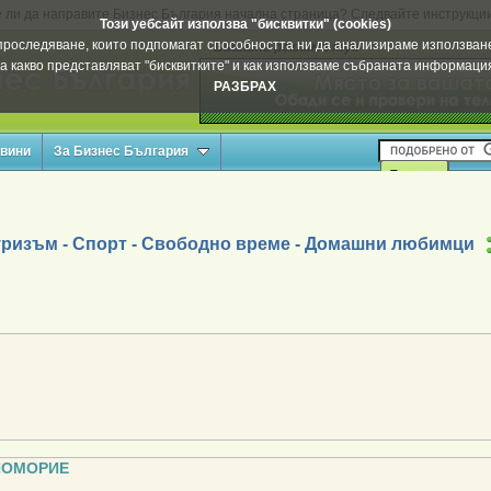
 ли да направите Бизнес България начална страница? Следвайте инструкци
Този уебсайт използва "бисквитки" (cookies)
а проследяване, които подпомагат способността ни да анализираме използване
Вашата реклама тук
а какво представляват "бисквитките" и как използваме събраната информац
РАЗБРАХ
овини
За Бизнес България
уризъм - Спорт - Свободно време - Домашни любимци
ПОМОРИЕ