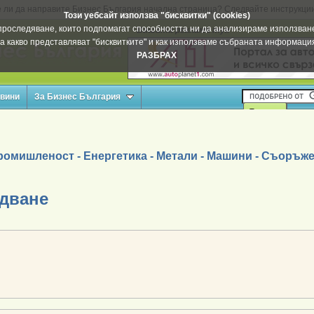
 ли да направите Бизнес България начална страница? Следвайте инструкци
Този уебсайт използва "бисквитки" (cookies)
а проследяване, които подпомагат способността ни да анализираме използване
Вашата реклама тук
а какво представляват "бисквитките" и как използваме събраната информац
РАЗБРАХ
овини
За Бизнес България
ромишленост - Енергетика - Метали - Машини - Съоръж
дване