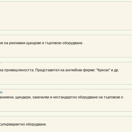
е на рекламни щандове и търговско оборудване .
Т
за промишлеността. Представител на английски фирми: "Креско" и др.
н
некени, щендери, закачалки и нестандартно оборудване на търговски о
 супермаркетно оборудване.