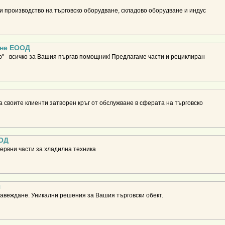
и производство на търговско оборудване, складово оборудване и индус
не ЕООД
" - всичко за Вашия пъргав помощник! Предлагаме части и рециклиран
а своите клиенти затворен кръг от обслужване в сферата на търговско
ОД
ервни части за хладилна техника
я
завеждане. Уникални решения за Вашия търговски обект.