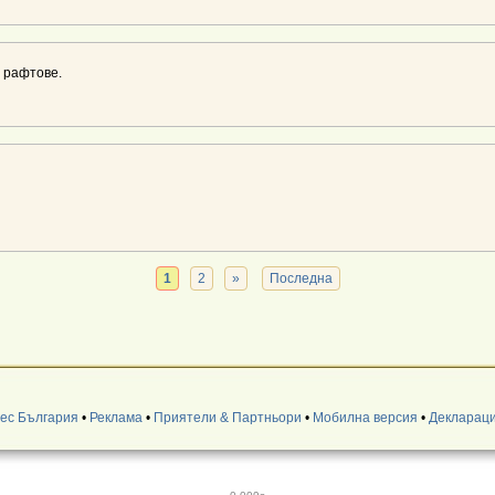
 рафтове.
1
2
»
Последна
нес България
•
Реклама
•
Приятели & Партньори
•
Мобилна версия
•
Деклараци