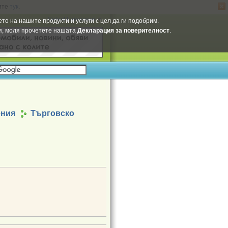
ите
тук
.
Select Language
▼
то на нашите продукти и услуги с цел да ги подобрим.
ия, моля прочетете нашата
Декларация за поверителност
.
ения
Търговско