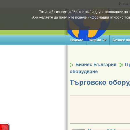
Искате
Този сайт използва "бисквитки" и други технологии з
Ако желаете да получите повече информация относно тов
Начало
Фирми
Бизнес н
Бизнес България
П
оборудване
Търговско обору