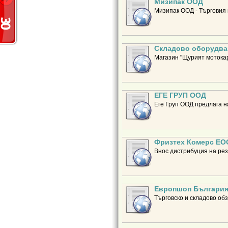
Мизипак ООД
Мизипак ООД - Търговия 
Складово оборудва
Магазин "Щурият мотокар
ЕГЕ ГРУП ООД
Еге Груп ООД предлага н
Фризтех Комерс ЕО
Внос дистрибуция на рез
Европшоп Българи
Търговско и складово об