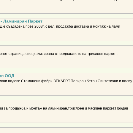
 - Ламиниран Паркет
Д е създадена през 2008г. с цел, продажба доставка и монтаж на лами
тернет страница специализирана в предлагането на трислоен паркет .
уп ООД
ивни подове.Стоманени фибри BEKAERT.Полиран бетон.Синтетични и полиу
и за продажба и монтаж на ламиниран,трислоен и масивен паркет.Продав