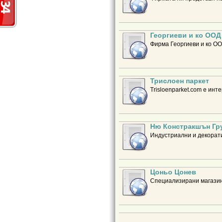
Георгиеви и ко ООД
Фирма Георгиеви и ко ОО
Трислоен паркет
Trisloenparket.com е ин
Ню Констракшън Гр
Индустриални и декорат
Цоньо Цонев
Специализирани магазин