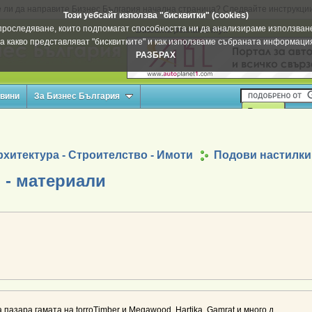
 ли да направите Бизнес България начална страница? Следвайте инструкци
Този уебсайт използва "бисквитки" (cookies)
а проследяване, които подпомагат способността ни да анализираме използване
Вашата реклама тук
а какво представляват "бисквитките" и как използваме събраната информац
РАЗБРАХ
овини
За Бизнес България
хитектура - Строителство - Имоти
Подови настилки
 - материали
пазара гамата на torroTimber и Megawood, Hartika, Gamrat и много д