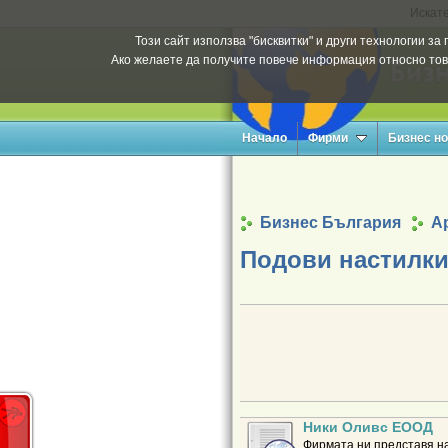
Искате
Този сайт използва "бисквитки" и други технологии з
Ако желаете да получите повече информация относно тов
Начало
Фирми
Бизнес н
Бизнес България
Ар
Подови настилки
Ники Оливс ЕООД
Фирмата ни представя на 