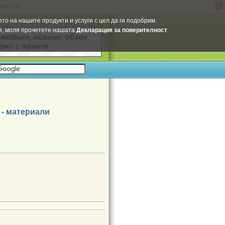
ите
тук
.
то на нашите продукти и услуги с цел да ги подобрим.
ия, моля прочетете нашата
Декларация за поверителност
.
 - материали