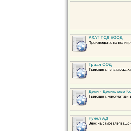
АХАТ ПСД ЕООД
Производство на полипро
Триал ООД
Търговия с печатарска х
Деси - Десислава Ко
Търговия с консумативи 
Рунел АД
Внос на самозалепващо ф