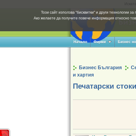
Искате
Този сайт използва "бисквитки" и други технологии з
Ако желаете да получите повече информация относно тов
Начало
Фирми
Бизнес н
Бизнес България
Се
и хартия
Печатарски стоки