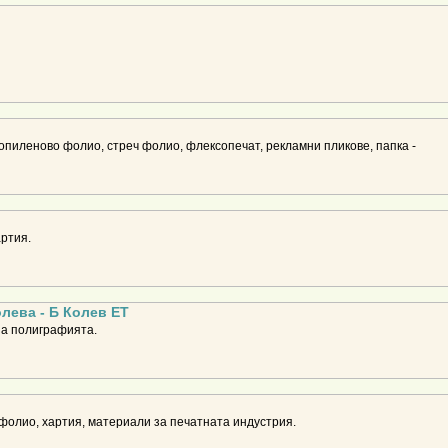
пиленово фолио, стреч фолио, флексопечат, рекламни пликове, папка -
артия.
лева - Б Колев ЕТ
за полиграфията.
олио, хартия, материали за печатната индустрия.