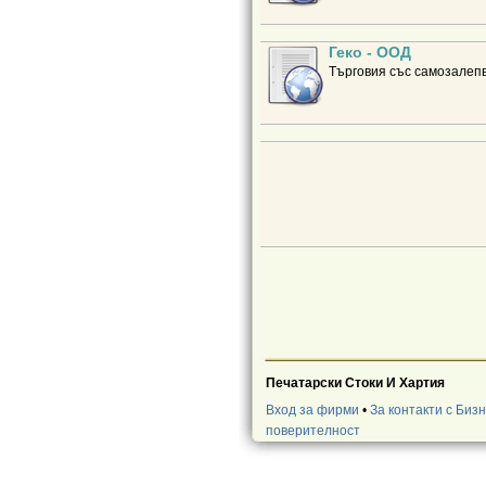
Геко - ООД
Търговия със самозалепв
Печатарски Стоки И Хартия
Вход за фирми
•
За контакти с Биз
поверителност