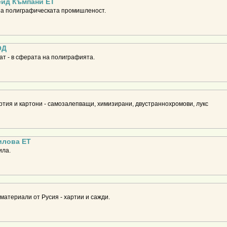
ейд Къмпани ЕТ
за полиграфическата промишленост.
ОД
ат - в сферата на полиграфията.
ртия и картони - самозалепващи, химизирани, двустраннохромови, лукс
илова ЕТ
ила.
материали от Русия - хартии и сажди.