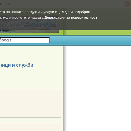
ите
тук
.
Select Language
▼
то на нашите продукти и услуги с цел да ги подобрим.
ия, моля прочетете нашата
Декларация за поверителност
.
ници и служби