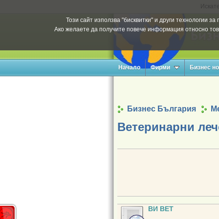
Искате
Този сайт използва "бисквитки" и други технологии з
Ако желаете да получите повече информация относно тов
Начало
Фирми
Бизнес н
Бизнес България
М
Ветеринарни леч
ВИ ВЕТ