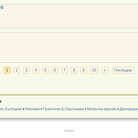
ОВ
1
2
3
4
5
6
7
8
9
10
»
Последна
и
нес България
•
Реклама
•
Приятели & Партньори
•
Мобилна версия
•
Деклараци
0.011s