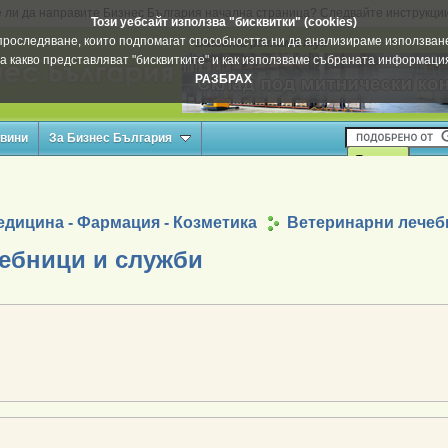
 ли да направите Бизнес България начална страница? Следвайте инструкци
Този уебсайт използва "бисквитки" (cookies)
а проследяване, които подпомагат способността ни да анализираме използване
Вашата реклама тук
а какво представляват "бисквитките" и как използваме събраната информац
РАЗБРАХ
овини
За Бизнес България
едицина - Фармация - Козметика
Ветеринарни лечеб
ебници и служби