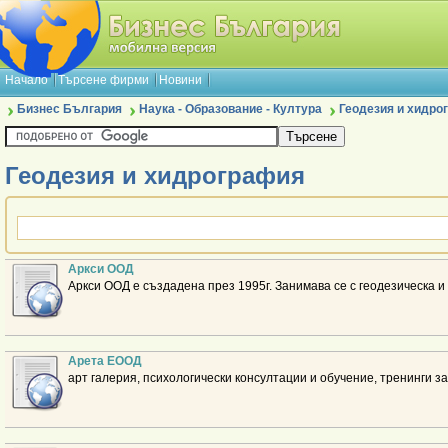
Начало
Търсене фирми
Новини
Бизнес България
Наука - Образование - Култура
Геодезия и хидро
Геодезия и хидрография
Аркси ООД
Аркси ООД е създадена през 1995г. Занимава се с геодезическа и
Арета ЕООД
арт галерия, психологически консултации и обучение, тренинги з