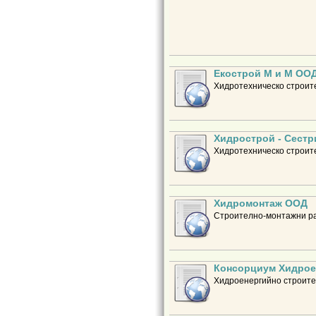
Екострой М и М ОО
Хидротехническо строит
Хидрострой - Сест
Хидротехническо строит
Хидромонтаж ООД
Строително-монтажни ра
Консорциум Хидрое
Хидроенергийно строите