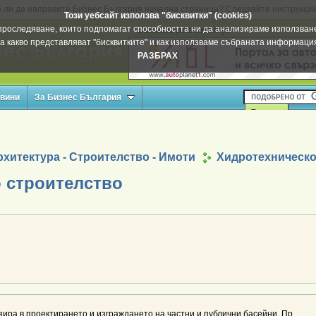
 ли да направите Бизнес България начална страница? Следвайте инструкци
Този уебсайт използва "бисквитки" (cookies)
а проследяване, които подпомагат способността ни да анализираме използване
Вашата реклама тук
а какво представляват "бисквитките" и как използваме събраната информац
РАЗБРАХ
овини
За Бизнес България
хитектура - Строителство - Имоти
Хидротехническо
 строителство
ира в проектирането и изграждането на частни и публични басейни. Пр