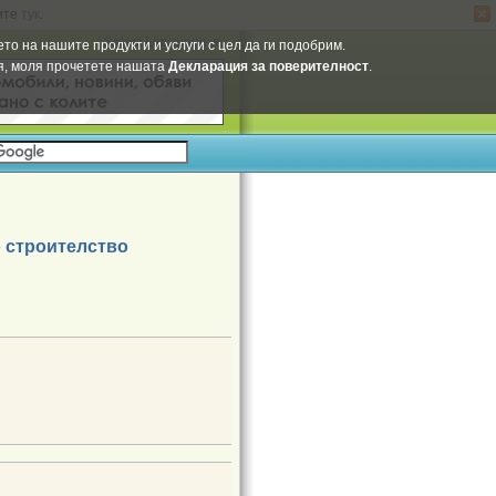
ите
тук
.
Select Language
▼
то на нашите продукти и услуги с цел да ги подобрим.
ия, моля прочетете нашата
Декларация за поверителност
.
 строителство