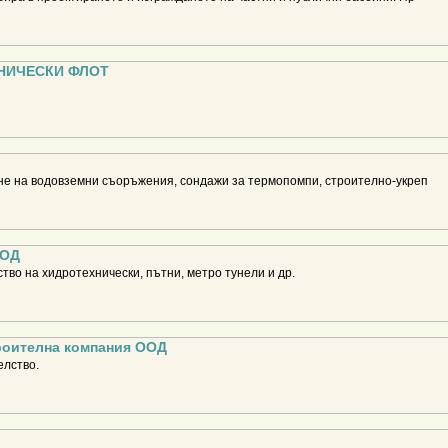
НИЧЕСКИ ФЛОТ
не на водовземни съоръжения, сондажи за термопомпи, строително-укреп
ООД
тво на хидротехнически, пътни, метро тунели и др.
роителна компания ООД
елство.