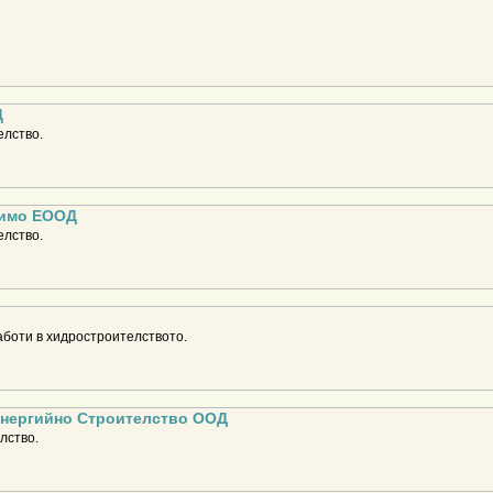
Д
елство.
римо ЕООД
елство.
боти в хидростроителството.
нергийно Строителство ООД
лство.