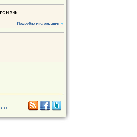
О И ВИК.
Подробна информация
я за