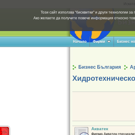
Искате
Този сайт използва "бисквитки" и други технологии з
Ако желаете да получите повече информация относно тов
Начало
Фирми
Бизнес н
Бизнес България
Ар
Хидротехническо
Акватек
Фирма Акватек специализ