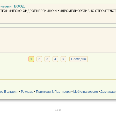
енеринг ЕООД
ОТЕХНИЧЕСКО, ХИДРОЕНЕРГИЙНО И ХИДРОМЕЛИОРАТИВНО СТРОИТЕЛСТВ
1
2
3
4
»
Последна
нес България
•
Реклама
•
Приятели & Партньори
•
Мобилна версия
•
Деклараци
0.01s