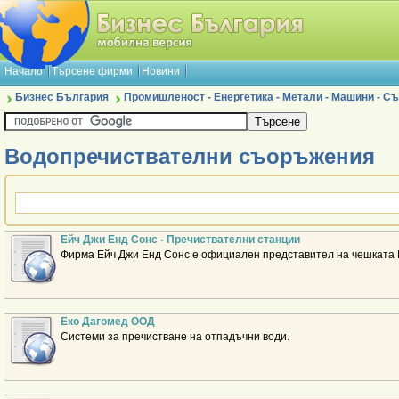
Начало
Търсене фирми
Новини
Бизнес България
Промишленост - Енергетика - Метали - Машини - 
Водопречиствателни съоръжения
Ейч Джи Енд Сонс - Пречиствателни станции
Фирма Ейч Джи Енд Сонс е официален представител на чешката 
Еко Дагомед ООД
Системи за пречистване на отпадъчни води.