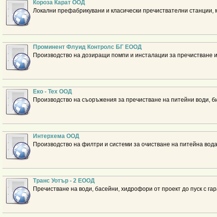
Короза Карат ООД
Локални префабрикувани и класически пречиствателни станции,
Проминент Флуид Контролс БГ ЕООД
Производство на дозиращи помпи и инсталации за пречистване и
Еко - Тех ООД
Производство на съоръжения за пречистване на питейни води, б
Интерхема ООД
Производство на филтри и системи за очистване на питейна вод
Транс Уотър - 2 ЕООД
Пречистване на води, басейни, хидрофори от проект до пуск с га