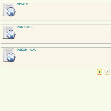
СИМЕФ
РОМАШКА
РИКОН - А.М.
1
2