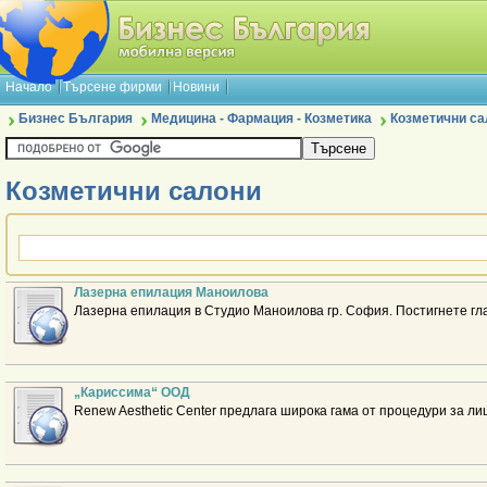
Начало
Търсене фирми
Новини
Бизнес България
Медицина - Фармация - Козметика
Козметични са
Козметични салони
Лазерна епилация Маноилова
Лазерна епилация в Студио Маноилова гр. София. Постигнете гла
„Кариссима“ ООД
Renew Aesthetic Center предлага широка гама от процедури за ли