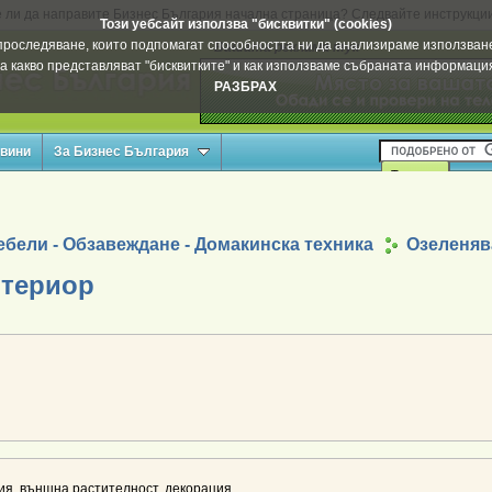
 ли да направите Бизнес България начална страница? Следвайте инструкци
Този уебсайт използва "бисквитки" (cookies)
а проследяване, които подпомагат способността ни да анализираме използване
Вашата реклама тук
а какво представляват "бисквитките" и как използваме събраната информац
РАЗБРАХ
овини
За Бизнес България
бели - Обзавеждане - Домакинска техника
Озеленяв
нтериор
ия, външна растителност, декорация.