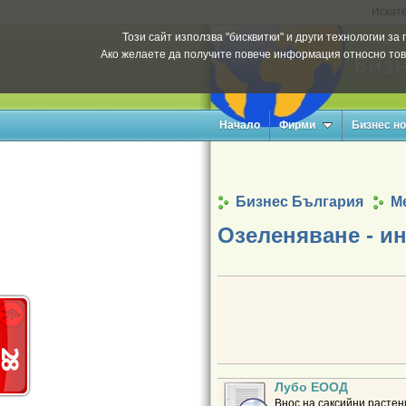
Искате
Този сайт използва "бисквитки" и други технологии з
Ако желаете да получите повече информация относно тов
Начало
Фирми
Бизнес н
Бизнес България
Ме
Озеленяване - и
Лубо ЕООД
Внос на саксийни растен