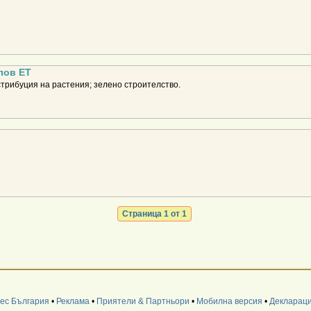
лов ЕТ
стрибуция на растения; зелено строителство.
Страница 1 от 1
нес България
•
Реклама
•
Приятели & Партньори
•
Мобилна версия
•
Деклараци