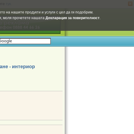
ите
тук
.
Select Language
▼
то на нашите продукти и услуги с цел да ги подобрим.
ия, моля прочетете нашата
Декларация за поверителност
.
ане - интериор