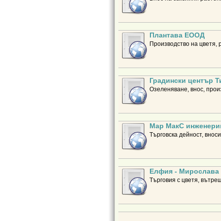
Плантава ЕООД
Производство на цветя, 
Градински център Т
Озеленяване, внос, прои
Мар МакС инженери
Търговска дейност, внос
Елфия - Мирослава
Търговия с цветя, вътре