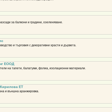
разсади за балкони и градини, озеленяване.
ис
зводство и търговия с декоративни храсти и дървета.
нг ЕООД
ители на тапети, балатуми, фолиа, изолационни материали.
 Кирилова ЕТ
шна и външна аранжировка.