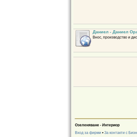
Даниел - Даниел Ор
Внос, производство и ди
Озеленяване - Интериор
Вход за фирми
•
За контакти с Биз