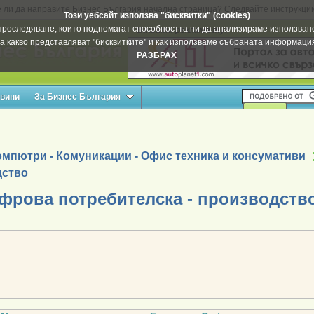
 ли да направите Бизнес България начална страница? Следвайте инструкци
Този уебсайт използва "бисквитки" (cookies)
а проследяване, които подпомагат способността ни да анализираме използване
Вашата реклама тук
а какво представляват "бисквитките" и как използваме събраната информац
РАЗБРАХ
овини
За Бизнес България
омпютри - Комуникации - Офис техника и консумативи
дство
ифрова потребителска - производств