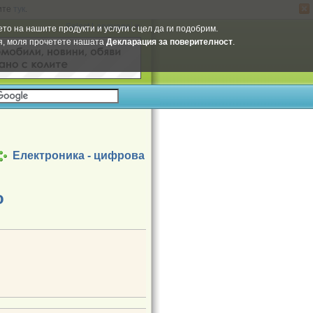
ите
тук
.
Select Language
▼
то на нашите продукти и услуги с цел да ги подобрим.
ия, моля прочетете нашата
Декларация за поверителност
.
Електроника - цифрова
о