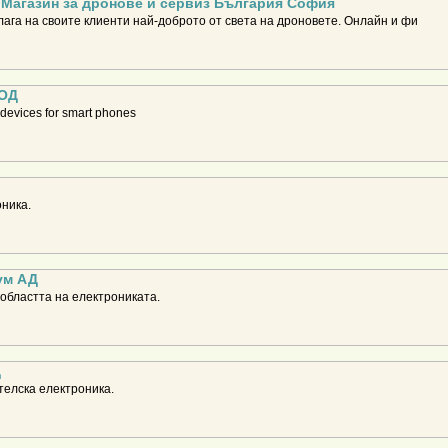
 Магазин за дронове и сервиз България София
га на своите клиенти най-доброто от света на дроновете. Онлайн и фи
ООД
 devices for smart phones
ника.
ум АД
 областта на електрониката.
Д
елска електроника.