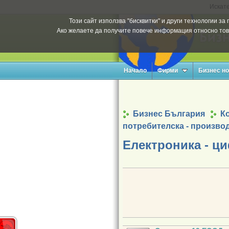
Искате
Този сайт използва "бисквитки" и други технологии з
Ако желаете да получите повече информация относно тов
Начало
Фирми
Бизнес н
Бизнес България
К
потребителска - произво
Електроника - ц