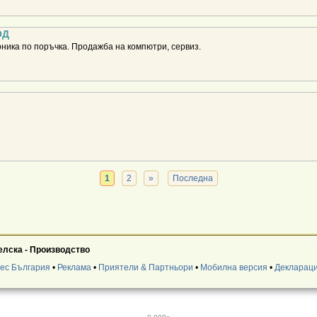
ОД
ника по поръчка. Продажба на компютри, сервиз.
1
2
»
Последна
елска - Производство
нес България
•
Реклама
•
Приятели & Партньори
•
Мобилна версия
•
Деклараци