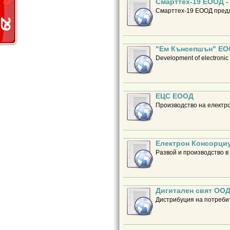
Смарттех-19 ЕООД -
Смарттех-19 ЕООД предла
"Ем Кънсепшън" Е
Development of electronic
ЕЦС ЕООД
Производство на електро
Електрон Консорци
Развой и производство в
Дигитален свят ОО
Дистрибуция на потребит