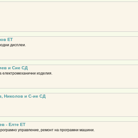
нов ЕТ
иодни дисплеи.
иев и Сие СД
а електромеханични изделия.
в, Николов и С-ие СД
в - Елте ЕТ
програмно управление, ремонт на програмни машини.