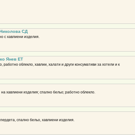
- Николова СД
но с хавлиени изделия.
ко Янев ЕТ
 работно облекло, хавлии, халати и други консумативи за хотели и к
 на хавлиени изделия; спално бельо; работно облекло.
 пердета, спално бельо, хавлиени изделия.