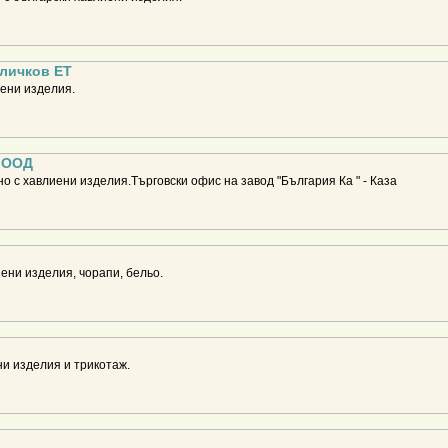
личков ЕТ
иени изделия.
 ООД
о с хавлиени изделия.Търговски офис на завод "България Ка " - Каза
ени изделия, чорапи, бельо.
и изделия и трикотаж.