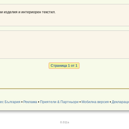
и изделия и интериорен текстил.
Страница 1 от 1
нес България
•
Реклама
•
Приятели & Партньори
•
Мобилна версия
•
Деклараци
0.011s