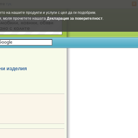
ите
тук
.
Select Language
▼
то на нашите продукти и услуги с цел да ги подобрим.
ия, моля прочетете нашата
Декларация за поверителност
.
ни изделия