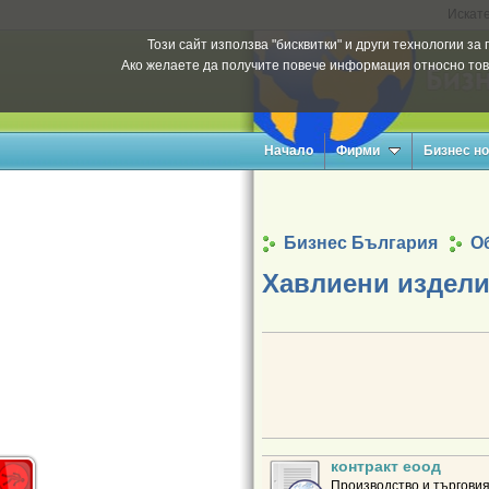
Искате
Този сайт използва "бисквитки" и други технологии з
Ако желаете да получите повече информация относно тов
Начало
Фирми
Бизнес н
Бизнес България
Об
Хавлиени издел
контракт еоод
Производство и търговия