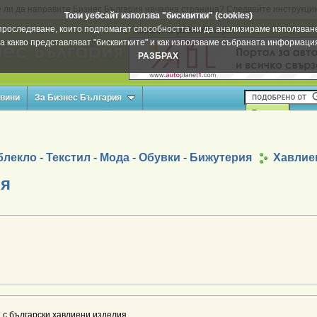
 ли да направите Бизнес България начална страница? Следвайте инструкци
Този уебсайт използва "бисквитки" (cookies)
а проследяване, които подпомагат способността ни да анализираме използване
Вашата реклама тук
а какво представляват "бисквитките" и как използваме събраната информац
РАЗБРАХ
овини
За Бизнес България
лекло - Текстил - Мода - Обувки - Бижутерия
Хавлие
ия
 с български хавлиени изделия.