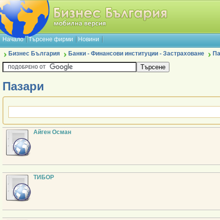
Начало
Търсене фирми
Новини
Бизнес България
Банки - Финансови институции - Застраховане
Па
Пазари
Aйген Oсман
ТИБОР