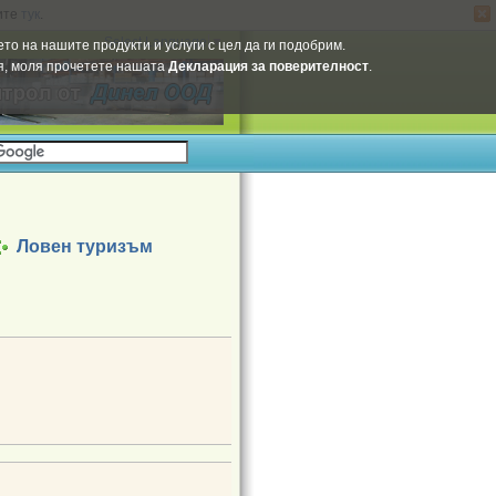
ите
тук
.
Select Language
▼
то на нашите продукти и услуги с цел да ги подобрим.
ия, моля прочетете нашата
Декларация за поверителност
.
Ловен туризъм