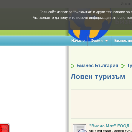
Искате
Този сайт използва "бисквитки" и други технологии з
Ако желаете да получите повече информация относно тов
Начало
Фирми
Бизнес н
Бизнес България
Т
Ловен туризъм
"Вилис Млт" ЕООД
villis mlt eood - ловен т