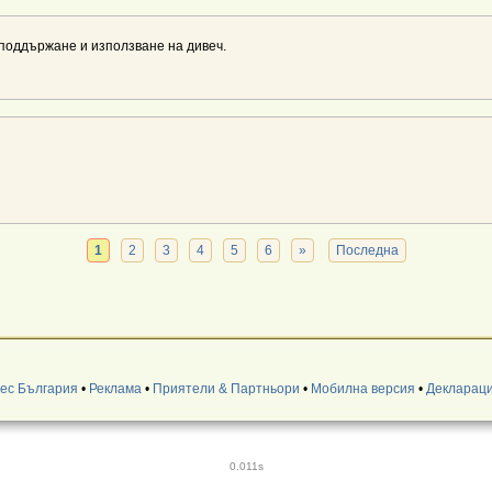
поддържане и използване на дивеч.
1
2
3
4
5
6
»
Последна
нес България
•
Реклама
•
Приятели & Партньори
•
Мобилна версия
•
Деклараци
0.011s