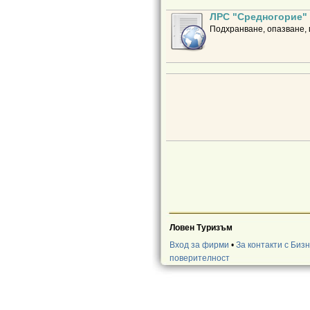
ЛРС "Средногорие"
Подхранване, опазване, 
Ловен Туризъм
Вход за фирми
•
За контакти с Биз
поверителност