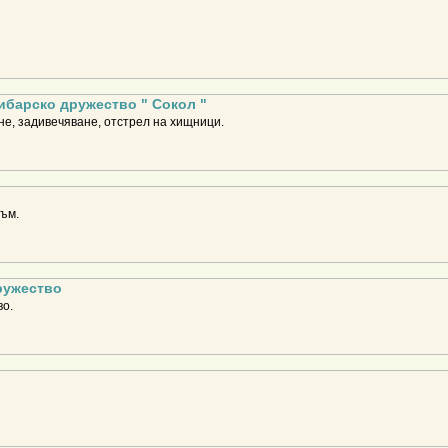
барско дружество " Сокол "
не, задивечяване, отстрел на хищници.
ъм.
ружество
о.