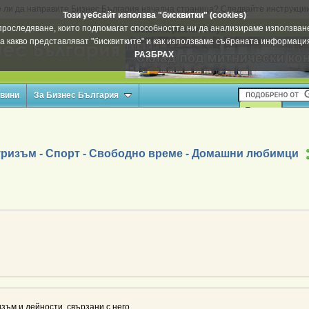
 ли да направите Бизнес България начална страница? Следвайте инструкци
Този уебсайт използва "бисквитки" (cookies)
а проследяване, които подпомагат способността ни да анализираме използване
Вашата реклама тук
а какво представляват "бисквитките" и как използваме събраната информац
РАЗБРАХ
овини
За Бизнес България
уризъм - Спорт - Свободно време - Домашни любимци
уризъм и дейности, свързани с него.