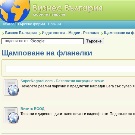
Начало
Търсене фирми
Новини
Бизнес България
Издателства - Медии - Реклама
Щамповане на ф
Щамповане на фланелки
SuperNagradi.com - Безплатни награди с точки
Печелете реални парични и предметни награди! Сега със супер як
Викито ЕООД
Тениски с директен дигитален печат и видеофлекс. Подаръци за