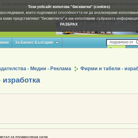
 ли да направите Бизнес България начална страница? Следвайте инструкци
Този уебсайт използва "бисквитки" (cookies)
а проследяване, които подпомагат способността ни да анализираме използване
Вашата реклама тук
а какво представляват "бисквитките" и как използваме събраната информац
РАЗБРАХ
овини
За Бизнес България
дателства - Медии - Реклама
Фирми и табели - изра
 изработка
метал за промишлени цели.