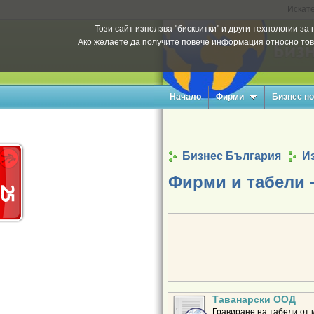
Искате
Този сайт използва "бисквитки" и други технологии з
Ако желаете да получите повече информация относно тов
Начало
Фирми
Бизнес н
Бизнес България
Из
Фирми и табели -
Таванарски ООД
Гравиране на табели от 