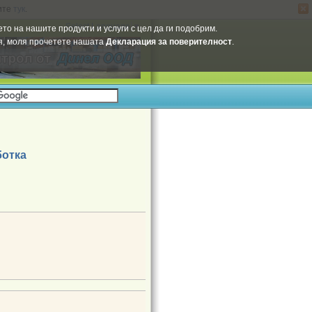
ите
тук
.
Select Language
▼
то на нашите продукти и услуги с цел да ги подобрим.
ия, моля прочетете нашата
Декларация за поверителност
.
ботка