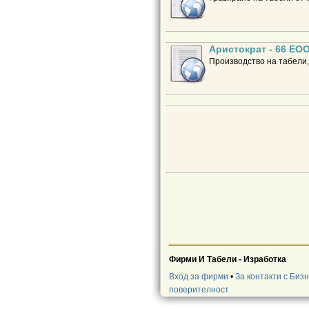
Аристократ - 66 ЕО
Производство на табели,
Фирми И Табели - Изработка
Вход за фирми
•
За контакти с Биз
поверителност