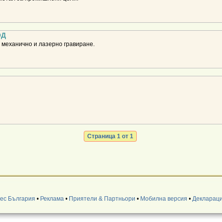
ОД
 механично и лазерно гравиране.
Страница 1 от 1
нес България
•
Реклама
•
Приятели & Партньори
•
Мобилна версия
•
Деклараци