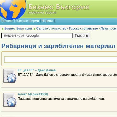
Начало
Търсене фирми
Новини
Бизнес България
Селско стопанство - Горско стопанство - Лека про
Рибарници и зарибителен материал
ЕТ „ДАГЕ“ – Дако Дачeв
ЕТ „ДАГЕ“ – Дако Дачeв е специализирана фирма в производство
Алекс Марин ЕООД
Плаващи понтонни системи за изграждане на рибарници.