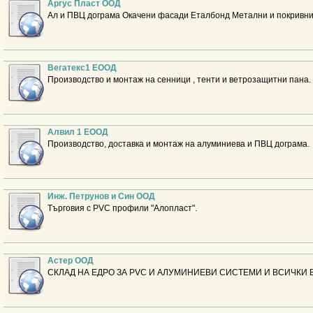
Аргус Пласт ООД
Ал и ПВЦ дограма Окачени фасади Еталбонд Метални и покривни
Вегатекс1 ЕООД
Производство и монтаж на сенници , тенти и ветрозащитни пана. 
Алвил 1 ЕООД
Производство, доставка и монтаж на алуминиева и ПВЦ дограма.
Инж. Петрунов и Син ООД
Търговия с PVC профили "Алопласт".
Астер ООД
СКЛАД НА ЕДРО ЗА PVC И АЛУМИНИЕВИ СИСТЕМИ И ВСИЧКИ 