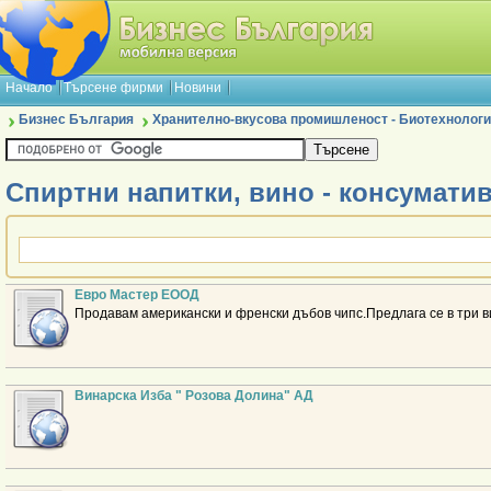
Начало
Търсене фирми
Новини
Бизнес България
Хранително-вкусова промишленост - Биотехнологи
Спиртни напитки, вино - консумати
Евро Мастер ЕООД
Продавам американски и френски дъбов чипс.Предлага се в три в
Винарска Изба " Розова Долина" АД