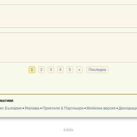
1
2
3
4
5
»
Последна
умативи
нес България
•
Реклама
•
Приятели & Партньори
•
Мобилна версия
•
Деклараци
0.012s