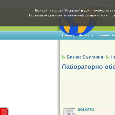
Искате
Този сайт използва "бисквитки" и други технологии з
Ако желаете да получите повече информация относно тов
Начало
Фирми
Бизнес н
Бизнес България
На
Лабораторно обо
SOLIMEX