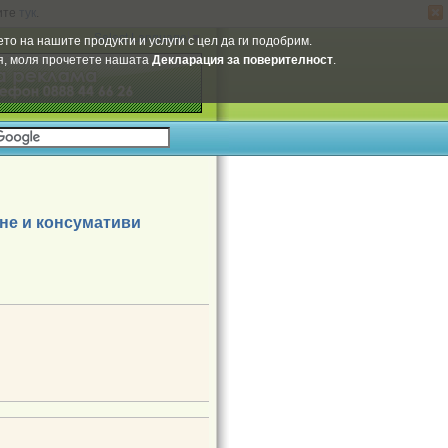
ите
тук
.
Select Language
▼
то на нашите продукти и услуги с цел да ги подобрим.
ия, моля прочетете нашата
Декларация за поверителност
.
не и консумативи