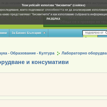
 ли да направите Бизнес България начална страница? Следвайте инструкци
Този уебсайт използва "бисквитки" (cookies)
а проследяване, които подпомагат способността ни да анализираме използване
Вашата реклама тук
а какво представляват "бисквитките" и как използваме събраната информац
РАЗБРАХ
овини
За Бизнес България
ука - Образование - Култура
Лабораторно оборудва
рудване и консумативи