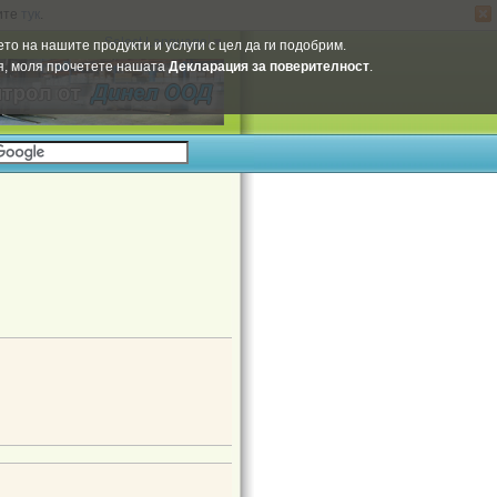
ите
тук
.
Select Language
▼
то на нашите продукти и услуги с цел да ги подобрим.
ия, моля прочетете нашата
Декларация за поверителност
.