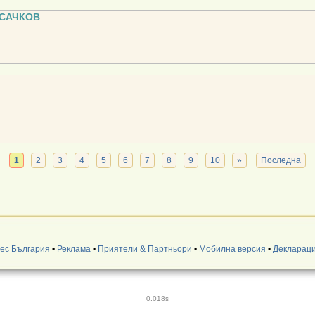
 САЧКОВ
1
2
3
4
5
6
7
8
9
10
»
Последна
нес България
•
Реклама
•
Приятели & Партньори
•
Мобилна версия
•
Деклараци
0.018s