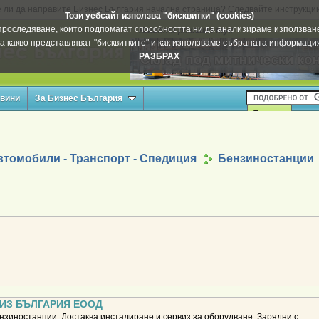
 ли да направите Бизнес България начална страница? Следвайте инструкци
Този уебсайт използва "бисквитки" (cookies)
а проследяване, които подпомагат способността ни да анализираме използване
Вашата реклама тук
а какво представляват "бисквитките" и как използваме събраната информац
РАЗБРАХ
овини
За Бизнес България
втомобили - Транспорт - Спедиция
Бензиностанции
ИЗ БЪЛГАРИЯ ЕООД
зиностанции. Достаква инсталиране и сервиз за оборудване. Зарядни с