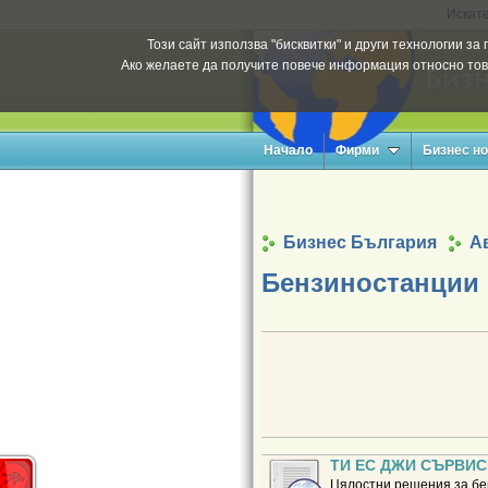
Искате
Този сайт използва "бисквитки" и други технологии з
Ако желаете да получите повече информация относно тов
Начало
Фирми
Бизнес н
Бизнес България
А
Бензиностанции
ТИ ЕС ДЖИ СЪРВИС
Цялостни решения за бен