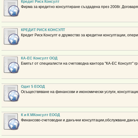
Кредит Риск Консулт
Фирма за кредитно консултиране създадена през 2008г. Договар
КРЕДИТ РИСК КОНСУЛТ
Кредит Риск Консулт е дружество за кредитни консултации, опер
КА-ЕС Консулт ООД
Екипът от специалисти на счетоводна кантора "КА-ЕС Консулт" гр
Одит 5 ЕООД
Осъществяване на финансови и икономически услуги, консултации
К и К МКонсулт ЕООД
Финансово-счетоводни и данъчни консултации,обслужване,данъч