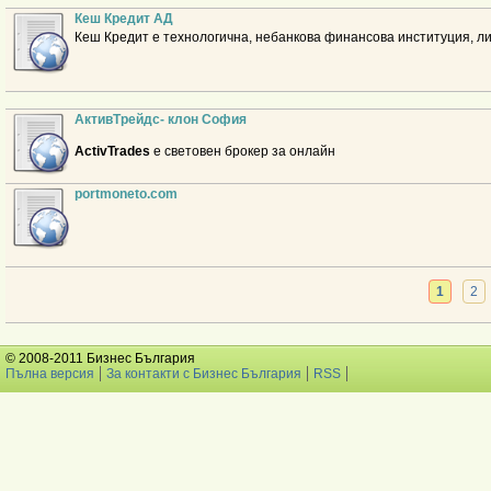
Кеш Кредит АД
Кеш Кредит е технологична, небанкова финансова институция, л
АктивТрейдс- клон София
ActivTrades
е световен брокер за онлайн
portmoneto.com
1
2
© 2008-2011 Бизнес България
Пълна версия
За контакти с Бизнес България
RSS