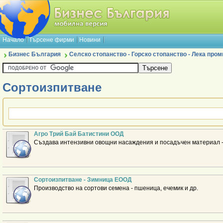
Начало
Търсене фирми
Новини
Бизнес България
Селско стопанство - Горско стопанство - Лека про
Сортоизпитване
Агро Трий Бай Батистини ООД
Създава интензивни овощни насаждения и посадъчен материал - 
Сортоизпитване - Зимница ЕООД
Производство на сортови семена - пшеница, ечемик и др.