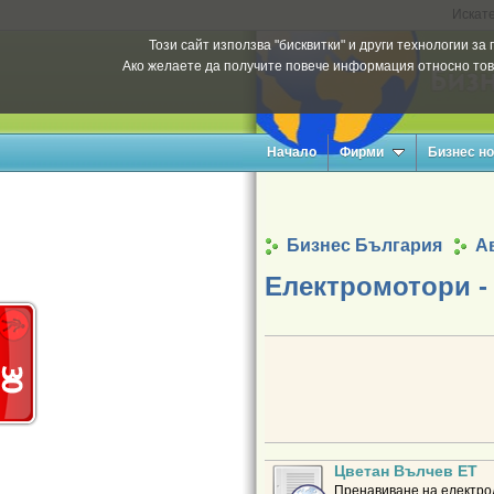
Искате
Този сайт използва "бисквитки" и други технологии з
Ако желаете да получите повече информация относно тов
Начало
Фирми
Бизнес н
Бизнес България
А
Електромотори -
Цветан Вълчев ЕТ
Пренавиване на електро