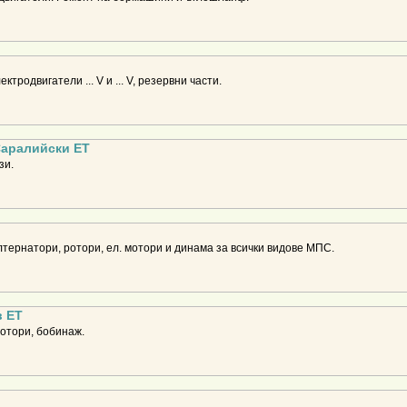
тродвигатели ... V и ... V, резервни части.
Саралийски ЕТ
зи.
лтернатори, ротори, ел. мотори и динама за всички видове МПС.
в ЕТ
отори, бобинаж.