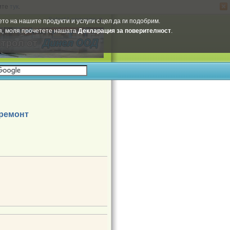
ите
тук
.
Select Language
▼
то на нашите продукти и услуги с цел да ги подобрим.
ия, моля прочетете нашата
Декларация за поверителност
.
 ремонт