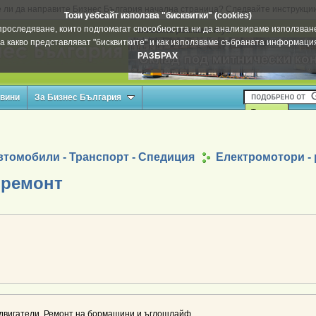
 ли да направите Бизнес България начална страница? Следвайте инструкци
Този уебсайт използва "бисквитки" (cookies)
а проследяване, които подпомагат способността ни да анализираме използване
Вашата реклама тук
а какво представляват "бисквитките" и как използваме събраната информац
РАЗБРАХ
овини
За Бизнес България
втомобили - Транспорт - Спедиция
Електромотори -
 ремонт
двигатели. Ремонт на бормашини и ъглошлайф.