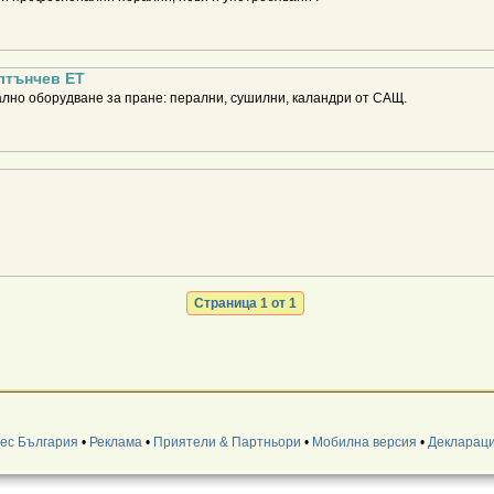
лтънчев ЕТ
лно оборудване за пране: перални, сушилни, каландри от САЩ.
Страница 1 от 1
нес България
•
Реклама
•
Приятели & Партньори
•
Мобилна версия
•
Деклараци