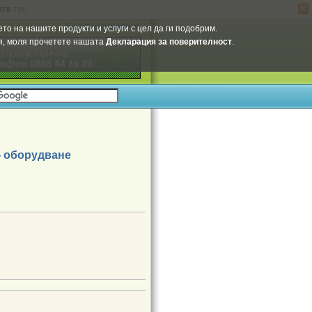
ите
тук
.
Select Language
▼
то на нашите продукти и услуги с цел да ги подобрим.
ия, моля прочетете нашата
Декларация за поверителност
.
- оборудване