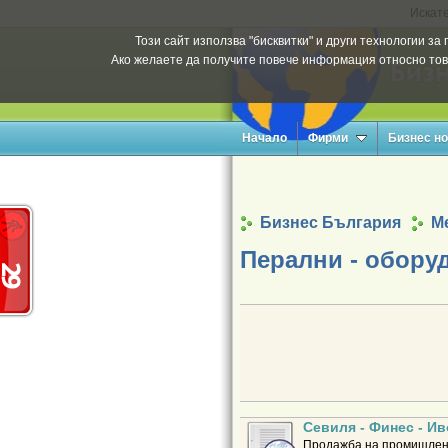
Искате
Този сайт използва "бисквитки" и други технологии з
Ако желаете да получите повече информация относно тов
Начало
Фирми
Бизнес н
Бизнес България
Ме
Перални - обору
Севиля - Финес - И
Продажба на промишлени