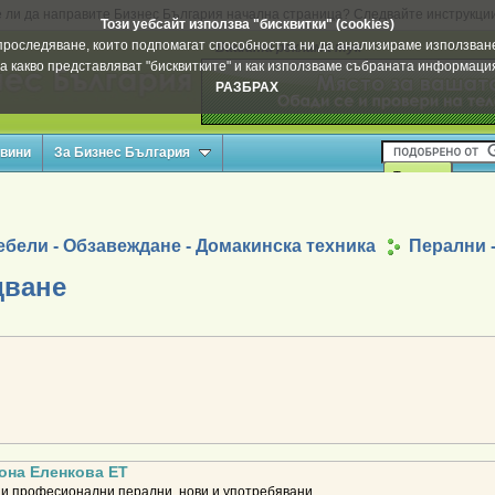
 ли да направите Бизнес България начална страница? Следвайте инструкци
Този уебсайт използва "бисквитки" (cookies)
а проследяване, които подпомагат способността ни да анализираме използване
Вашата реклама тук
а какво представляват "бисквитките" и как използваме събраната информац
РАЗБРАХ
овини
За Бизнес България
бели - Обзавеждане - Домакинска техника
Перални 
дване
вона Еленкова ЕТ
 професионални перални, нови и употребявани .