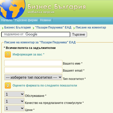
Начало
Търсене фирми
Новини
Бизнес България
"Пазари Перуника" ЕАД
Писане на коментар
Писане на коментар за "Пазари Перуника" ЕАД
* Всички полета са задължителни
Информация за вас *
Вашето име *
Вашият email *
Тип посетител *
Оценете фирмата по следните показатели
Обслужаване *
Качество на предлаганите стоки/услуги *
Цени *