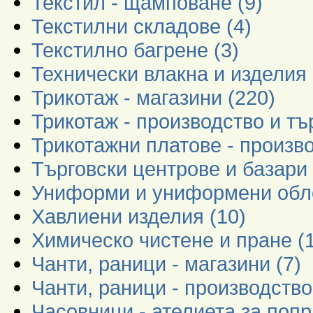
Текстил - щамповане (9)
Текстилни складове (4)
Текстилно багрене (3)
Технически влакна и изделия 
Трикотаж - магазини (220)
Трикотаж - производство и тъ
Трикотажни платове - произво
Търговски центрове и базари 
Униформи и униформени обле
Хавлиени изделия (10)
Химическо чистене и пране (
Чанти, раници - магазини (7)
Чанти, раници - производство
Часовници - ателиета за попр