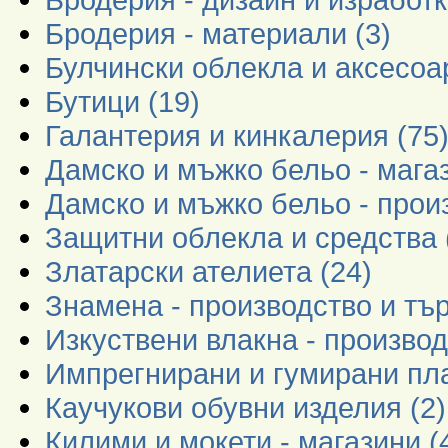
Бродерия - материали (3)
Булчински облекла и аксесоар
Бутици (19)
Галантерия и кинкалерия (75
Дамско и мъжко бельо - магаз
Дамско и мъжко бельо - произ
Защитни облекла и средства 
Златарски ателиета (24)
Знамена - производство и тър
Изкуствени влакна - производ
Импрегнирани и гумирани пла
Каучукови обувни изделия (2)
Килими и мокети - магазини (